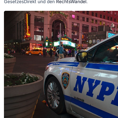
GesetzesDirekt
und den
RechtsWandel
.