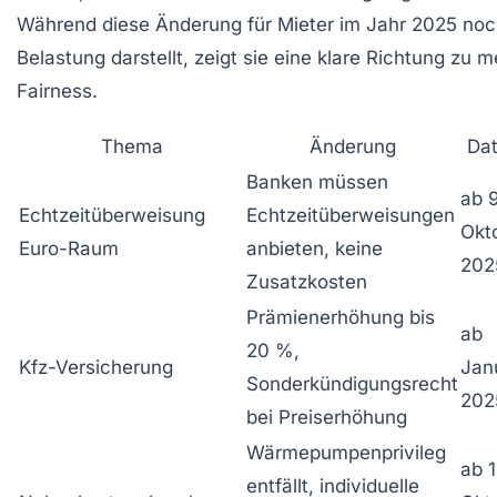
Während diese Änderung für Mieter im Jahr 2025 noch
Belastung darstellt, zeigt sie eine klare Richtung zu
Fairness.
Thema
Änderung
Da
Banken müssen
ab 9
Echtzeitüberweisung
Echtzeitüberweisungen
Okt
Euro-Raum
anbieten, keine
202
Zusatzkosten
Prämienerhöhung bis
ab
20 %,
Kfz-Versicherung
Jan
Sonderkündigungsrecht
202
bei Preiserhöhung
Wärmepumpenprivileg
ab 1
entfällt, individuelle