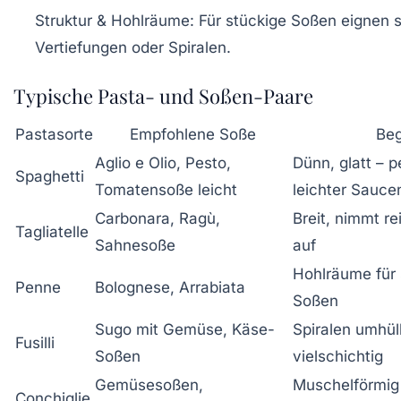
Struktur & Hohlräume:
Für stückige Soßen eignen s
Vertiefungen oder Spiralen.
Typische Pasta- und Soßen-Paare
Pastasorte
Empfohlene Soße
Be
Aglio e Olio, Pesto,
Dünn, glatt – 
Spaghetti
Tomatensoße leicht
leichter Sauce
Carbonara, Ragù,
Breit, nimmt r
Tagliatelle
Sahnesoße
auf
Hohlräume für s
Penne
Bolognese, Arrabiata
Soßen
Sugo mit Gemüse, Käse-
Spiralen umhü
Fusilli
Soßen
vielschichtig
Gemüsesoßen,
Muschelförmig
Conchiglie