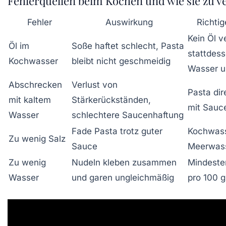
Fehlerquellen beim Kochen und wie sie zu v
Fehler
Auswirkung
Richti
Kein Öl 
Öl im
Soße haftet schlecht, Pasta
stattdes
Kochwasser
bleibt nicht geschmeidig
Wasser u
Abschrecken
Verlust von
Pasta dir
mit kaltem
Stärkerückständen,
mit Sauc
Wasser
schlechtere Saucenhaftung
Fade Pasta trotz guter
Kochwass
Zu wenig Salz
Sauce
Meerwass
Zu wenig
Nudeln kleben zusammen
Mindesten
Wasser
und garen ungleichmäßig
pro 100 