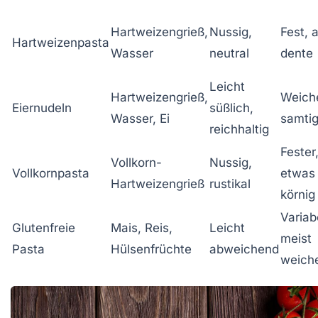
Hartweizengrieß,
Nussig,
Fest, a
Hartweizenpasta
Wasser
neutral
dente
Leicht
Hartweizengrieß,
Weiche
Eiernudeln
süßlich,
Wasser, Ei
samti
reichhaltig
Fester
Vollkorn-
Nussig,
Vollkornpasta
etwas
Hartweizengrieß
rustikal
körnig
Variab
Glutenfreie
Mais, Reis,
Leicht
meist
Pasta
Hülsenfrüchte
abweichend
weich