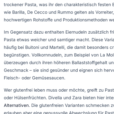
trockener Pasta, was ihr den charakteristisch festen 
wie
Barilla
,
De Cecco
und
Rummo
gelten als Vorreiter,
hochwertigen Rohstoffe und Produktionsmethoden welt
Im Gegensatz dazu enthalten Eiernudeln zusätzlich fri
Pasta etwas weicher und samtiger macht. Diese Varia
häufig bei
Buitoni
und
Martelli
, die damit besonders c
begünstigen. Vollkornnudeln, zum Beispiel von
La Mol
überzeugen durch ihren höheren Ballaststoffgehalt u
Geschmack – sie sind gesünder und eignen sich hervo
Fleisch- oder Gemüsesaucen.
Wer glutenfrei leben muss oder möchte, greift zu Pas
oder Hülsenfrüchten.
Divella
und
Zara
bieten hier int
Alternativen
. Die glutenfreien Varianten schmecken 
erlauben aber eine genussvolle Abwechslung für Pas